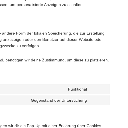
essen, um personalisierte Anzeigen zu schalten.
e andere Form der lokalen Speicherung, die zur Erstellung
 anzuzeigen oder den Benutzer auf dieser Website oder
gzwecke zu verfolgen.
nd, benötigen wir deine Zustimmung, um diese zu platzieren.
Funktional
Consent
to
Gegenstand der Untersuchung
Consent
service
to
wordpress
service
sonstiges
en wir dir ein Pop-Up mit einer Erklärung über Cookies.