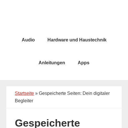
Skip
Skip
to
to
main
primary
content
sidebar
Audio
Hardware und Haustechnik
Anleitungen
Apps
Startseite
»
Gespeicherte Seiten: Dein digitaler
Begleiter
Gespeicherte