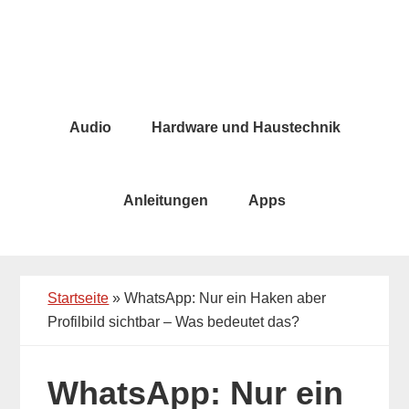
Skip
Skip
to
to
main
primary
content
sidebar
Audio
Hardware und Haustechnik
Anleitungen
Apps
Startseite
»
WhatsApp: Nur ein Haken aber
Profilbild sichtbar – Was bedeutet das?
WhatsApp: Nur ein