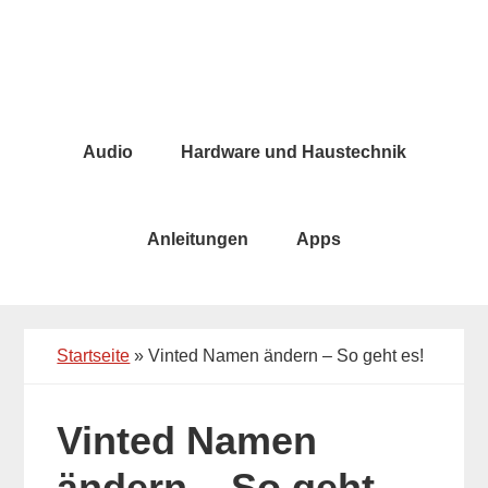
Skip
Skip
to
to
main
primary
content
sidebar
Audio
Hardware und Haustechnik
Anleitungen
Apps
Startseite
»
Vinted Namen ändern – So geht es!
Vinted Namen
ändern – So geht