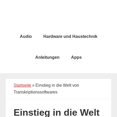
Skip
Skip
to
to
main
primary
content
sidebar
Audio
Hardware und Haustechnik
Anleitungen
Apps
Startseite
»
Einstieg in die Welt von
Transkriptionssoftwares
Einstieg in die Welt