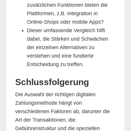
zusätzlichen Funktionen bieten die
Plattformen, z.B. Integration in
Online-Shops oder mobile Apps?
Dieser umfassende Vergleich hilft
dabei, die Stärken und Schwächen
der einzelnen Alternativen zu
verstehen und eine fundierte
Entscheidung zu treffen.
Schlussfolgerung
Die Auswahl der richtigen digitalen
Zahlungsmethode hängt von
verschiedenen Faktoren ab, darunter die
Art der Transaktionen, die
Gebührenstruktur und die speziellen