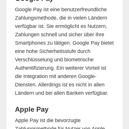
Google Pay ist eine benutzerfreundliche
Zahlungsmethode, die in vielen Ländern
verfügbar ist. Sie ermöglicht es Nutzern,
Zahlungen schnell und sicher über ihre
Smartphones zu tätigen. Google Pay bietet
eine hohe Sicherheitsstufe durch
Verschlüsselung und biometrische
Authentifizierung. Ein weiterer Vorteil ist
die Integration mit anderen Google-
Diensten. Allerdings ist es nicht in allen
Ländern und bei allen Banken verfügbar.
Apple Pay
Apple Pay ist die bevorzugte
Zahlungsmethode für Nutzer von Apple-