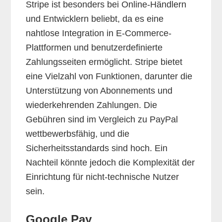
Stripe ist besonders bei Online-Händlern
und Entwicklern beliebt, da es eine
nahtlose Integration in E-Commerce-
Plattformen und benutzerdefinierte
Zahlungsseiten ermöglicht. Stripe bietet
eine Vielzahl von Funktionen, darunter die
Unterstützung von Abonnements und
wiederkehrenden Zahlungen. Die
Gebühren sind im Vergleich zu PayPal
wettbewerbsfähig, und die
Sicherheitsstandards sind hoch. Ein
Nachteil könnte jedoch die Komplexität der
Einrichtung für nicht-technische Nutzer
sein.
Google Pay