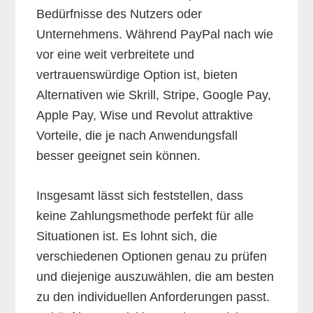
Bedürfnisse des Nutzers oder
Unternehmens. Während PayPal nach wie
vor eine weit verbreitete und
vertrauenswürdige Option ist, bieten
Alternativen wie Skrill, Stripe, Google Pay,
Apple Pay, Wise und Revolut attraktive
Vorteile, die je nach Anwendungsfall
besser geeignet sein können.
Insgesamt lässt sich feststellen, dass
keine Zahlungsmethode perfekt für alle
Situationen ist. Es lohnt sich, die
verschiedenen Optionen genau zu prüfen
und diejenige auszuwählen, die am besten
zu den individuellen Anforderungen passt.