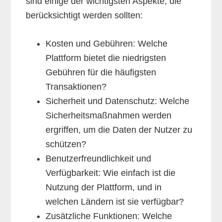
sind einige der wichtigsten Aspekte, die
berücksichtigt werden sollten:
Kosten und Gebühren: Welche
Plattform bietet die niedrigsten
Gebühren für die häufigsten
Transaktionen?
Sicherheit und Datenschutz: Welche
Sicherheitsmaßnahmen werden
ergriffen, um die Daten der Nutzer zu
schützen?
Benutzerfreundlichkeit und
Verfügbarkeit: Wie einfach ist die
Nutzung der Plattform, und in
welchen Ländern ist sie verfügbar?
Zusätzliche Funktionen: Welche