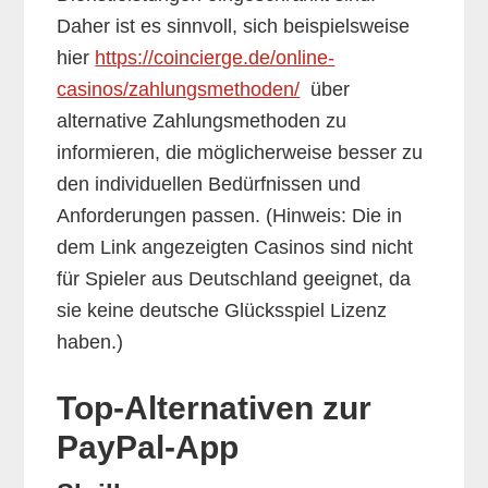
Daher ist es sinnvoll, sich beispielsweise
hier
https://coincierge.de/online-
casinos/zahlungsmethoden/
über
alternative Zahlungsmethoden zu
informieren, die möglicherweise besser zu
den individuellen Bedürfnissen und
Anforderungen passen. (Hinweis: Die in
dem Link angezeigten Casinos sind nicht
für Spieler aus Deutschland geeignet, da
sie keine deutsche Glücksspiel Lizenz
haben.)
Top-Alternativen zur
PayPal-App