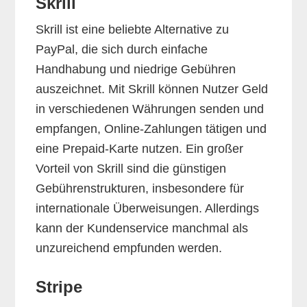
Skrill
Skrill ist eine beliebte Alternative zu
PayPal, die sich durch einfache
Handhabung und niedrige Gebühren
auszeichnet. Mit Skrill können Nutzer Geld
in verschiedenen Währungen senden und
empfangen, Online-Zahlungen tätigen und
eine Prepaid-Karte nutzen. Ein großer
Vorteil von Skrill sind die günstigen
Gebührenstrukturen, insbesondere für
internationale Überweisungen. Allerdings
kann der Kundenservice manchmal als
unzureichend empfunden werden.
Stripe