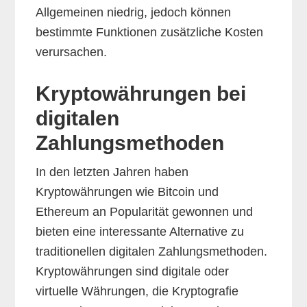
Allgemeinen niedrig, jedoch können
bestimmte Funktionen zusätzliche Kosten
verursachen.
Kryptowährungen bei
digitalen
Zahlungsmethoden
In den letzten Jahren haben
Kryptowährungen wie Bitcoin und
Ethereum an Popularität gewonnen und
bieten eine interessante Alternative zu
traditionellen digitalen Zahlungsmethoden.
Kryptowährungen sind digitale oder
virtuelle Währungen, die Kryptografie