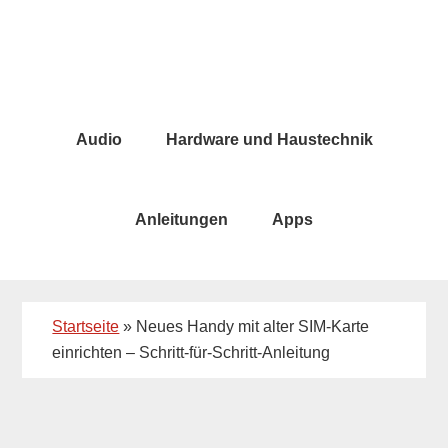
Skip
Skip
to
to
main
primary
content
sidebar
Audio
Hardware und Haustechnik
Anleitungen
Apps
Startseite
»
Neues Handy mit alter SIM-Karte
einrichten – Schritt-für-Schritt-Anleitung