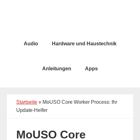
Skip
Skip
to
to
main
primary
content
sidebar
Audio
Hardware und Haustechnik
Anleitungen
Apps
Startseite
»
MoUSO Core Worker Process: Ihr
Update-Helfer
MoUSO Core