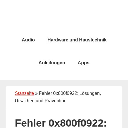
Skip
Skip
to
to
main
primary
content
sidebar
Audio
Hardware und Haustechnik
Anleitungen
Apps
Startseite
»
Fehler 0x800f0922: Lösungen,
Ursachen und Prävention
Fehler 0x800f0922: