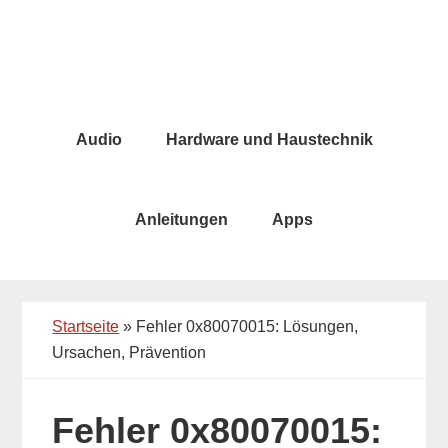
Skip
Skip
to
to
main
primary
content
sidebar
Audio
Hardware und Haustechnik
Anleitungen
Apps
Startseite
»
Fehler 0x80070015: Lösungen,
Ursachen, Prävention
Fehler 0x80070015: